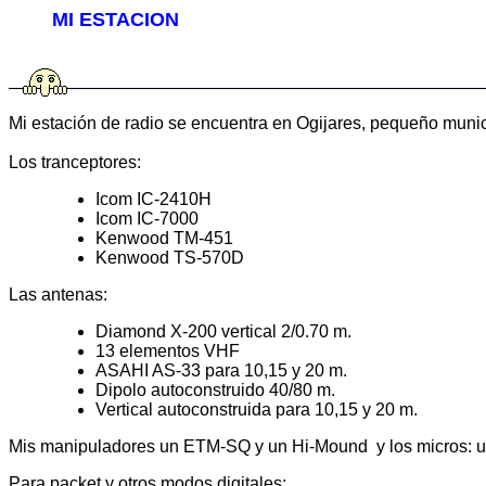
MI ESTACION
Mi estación de radio se encuentra en Ogijares, pequeño municip
Los tranceptores:
Icom IC-2410H
Icom IC-7000
Kenwood TM-451
Kenwood TS-570D
Las antenas:
Diamond X-200 vertical 2/0.70 m.
13 elementos VHF
ASAHI AS-33
para 10,15 y 20 m.
Dipolo autoconstruido 40/80 m.
Vertical autoconstruida para 10,15 y 20 m.
Mis manipuladores un ETM-SQ y un Hi-Mound y los micros: u
Para packet y otros modos digitales: